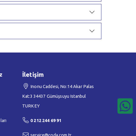
z
İletişim
Inonu Caddesi, No:14 Akar Palas
Kat:3 34437 Gümüşsuyu Istanbul
TURKEY
ları
0 212 244 69 91
service@coda.com.tr