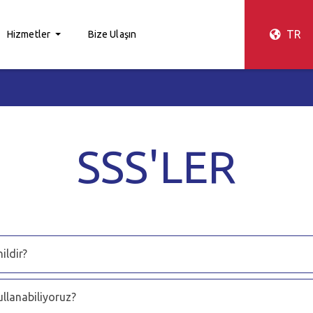
TR
Hizmetler
Bize Ulaşın
SSS'LER
ildir?
ullanabiliyoruz?